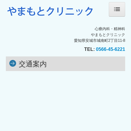
ホーム
心療内科・精神科
やまもとクリニック
院長紹介
愛知県安城市城南町2丁目11-8
TEL:
0566-45-6221
診療のご案内
交通案内
施設・設備のご案内
各種掲示事項
交通案内
お問い合わせ
職員募集